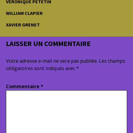
VÉRONIQUE PETETIN
WILLIAM CLAPIER
XAVIER GRENET
LAISSER UN COMMENTAIRE
Votre adresse e-mail ne sera pas publiée.
Les champs
obligatoires sont indiqués avec
*
Commentaire
*