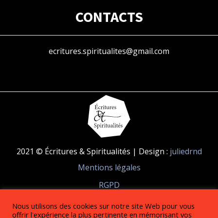
CONTACTS
ecritures.spiritualites@gmail.com
2021 © Écritures & Spiritualités | Design :
juliedrnd
Mentions légales
RGPD
Nous utilisons des cookies sur notre site Web pour vous
RÉSEAUX SOCIAUX
offrir l'expérience la plus pertinente en mémorisant vos