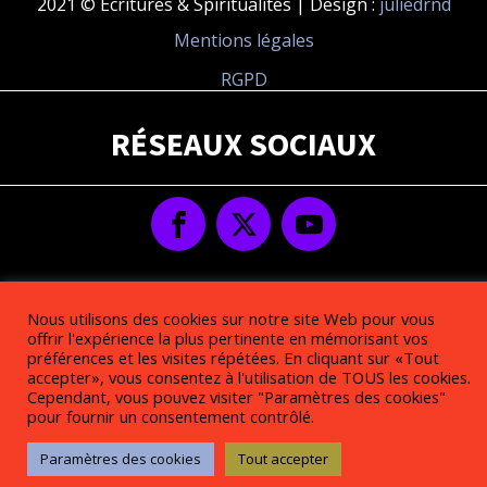
2021 © Écritures & Spiritualités | Design :
juliedrnd
Mentions légales
RGPD
RÉSEAUX SOCIAUX
Nous utilisons des cookies sur notre site Web pour vous
offrir l'expérience la plus pertinente en mémorisant vos
préférences et les visites répétées. En cliquant sur «Tout
accepter», vous consentez à l'utilisation de TOUS les cookies.
Cependant, vous pouvez visiter "Paramètres des cookies"
pour fournir un consentement contrôlé.
Paramètres des cookies
Tout accepter