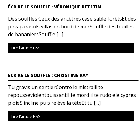
ÉCRIRE LE SOUFFLE : VÉRONIQUE PETETIN
Des souffles Ceux des ancêtres case sable forêtsEt des
pins parasols villas en bord de merSouffle des feuilles
de bananiersSouffle […]
Lire l'article E&S
ÉCRIRE LE SOUFFLE : CHRISTINE RAY
Tu gravis un sentierContre le mistralil te
repousseviolentpuissantIl te mord il te rudoiele cyprès
ploieS'incline puis relève la têteEt tu […]
Lire l'article E&S