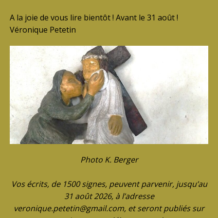
A la joie de vous lire bientôt ! Avant le 31 août !
Véronique Petetin
Photo K. Berger
Vos écrits, de 1500 signes, peuvent parvenir, jusqu’au
31 août 2026, à l’adresse
veronique.petetin@gmail.com, et seront publiés sur