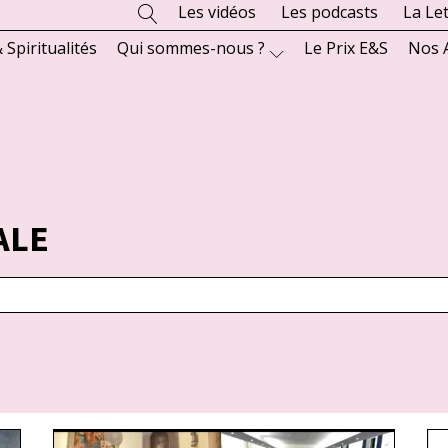
Les vidéos
Les podcasts
La Le
 Spiritualités
Qui sommes-nous ?
Le Prix E&S
Nos 
ALE