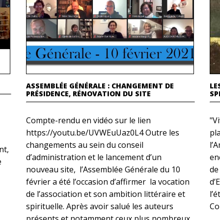
ASSEMBLÉE GÉNÉRALE : CHANGEMENT DE
LE
PRÉSIDENCE, RÉNOVATION DU SITE
SP
Compte-rendu en vidéo sur le lien
"Vi
https://youtu.be/UVWEuUaz0L4 Outre les
pl
changements au sein du conseil
l’A
nt,
d’administration et le lancement d’un
en
e
nouveau site, l’Assemblée Générale du 10
de
février a été l’occasion d’affirmer la vocation
d’E
de l’association et son ambition littéraire et
l’
spirituelle. Après avoir salué les auteurs
Co
présents et notamment ceux plus nombreux