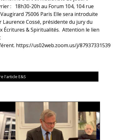
vrier : 18h30-20h au Forum 104, 104 rue
 Vaugirard 75006 Paris Elle sera introduite
r Laurence Cossé, présidente du jury du
x Écritures & Spiritualités. Attention le lien
t
fférent. https://us02web.zoom.us/j/87937331539
re l'article E&S