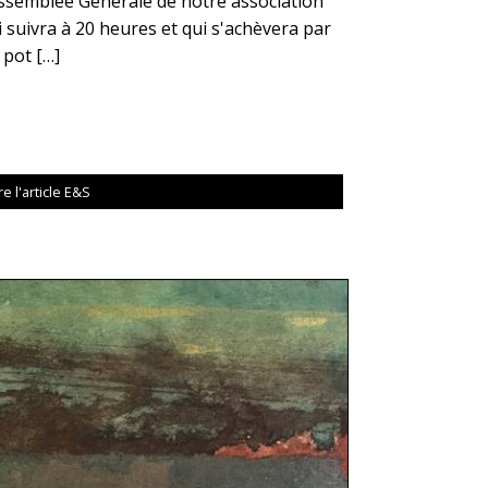
Assemblée Générale de notre association
i suivra à 20 heures et qui s'achèvera par
 pot […]
re l'article E&S