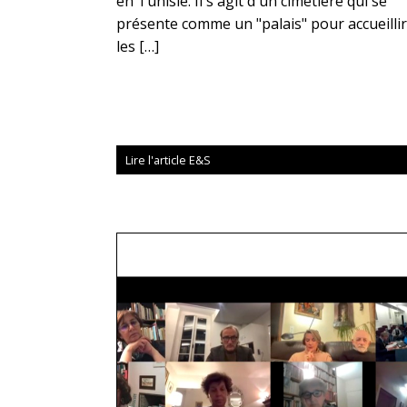
en Tunisie. Il s'agit d'un cimetière qui se
présente comme un "palais" pour accueillir
les […]
Lire l'article E&S