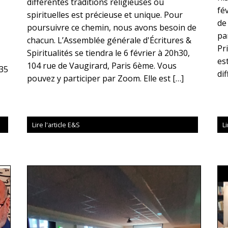
différentes traditions religieuses ou
fé
spirituelles est précieuse et unique. Pour
de
poursuivre ce chemin, nous avons besoin de
pa
chacun. L’Assemblée générale d'Écritures &
Pri
Spiritualités se tiendra le 6 février à 20h30,
es
104 rue de Vaugirard, Paris 6ème. Vous
(35
di
pouvez y participer par Zoom. Elle est […]
Lire l'article E&S
Li