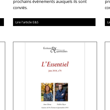
prochains événements auxquels ils sont
pr
conviés.
co
Lire l'article E&S
Li