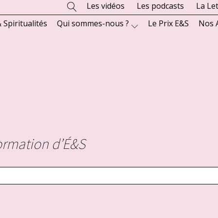
Les vidéos
Les podcasts
La Le
 Spiritualités
Qui sommes-nous ?
Le Prix E&S
Nos 
nformation d’É&S