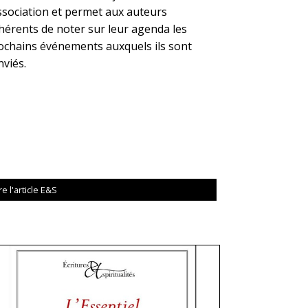
association et permet aux auteurs
hérents de noter sur leur agenda les
ochains événements auxquels ils sont
nviés.
re l'article E&S