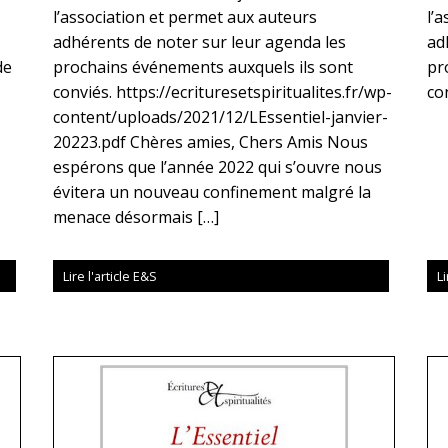
l’association et permet aux auteurs
l’
adhérents de noter sur leur agenda les
ad
de
prochains événements auxquels ils sont
pr
conviés. https://ecrituresetspiritualites.fr/wp-
co
content/uploads/2021/12/LEssentiel-janvier-
20223.pdf Chères amies, Chers Amis Nous
espérons que l’année 2022 qui s’ouvre nous
évitera un nouveau confinement malgré la
menace désormais […]
Lire l'article E&S
Li