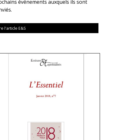
ochains événements auxquels ils sont
nviés.
re l'article E&S