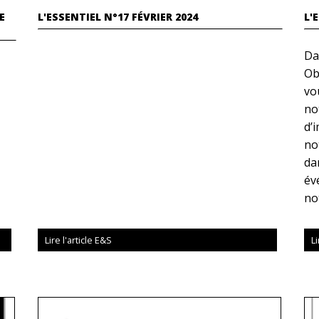
E
L'ESSENTIEL N°17 FÉVRIER 2024
L'
Da
Ob
vo
no
d’
no
da
év
no
Lire l'article E&S
Li