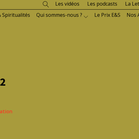
Les vidéos
Les podcasts
La Le
 Spiritualités
Qui sommes-nous ?
Le Prix E&S
Nos 
12
iation