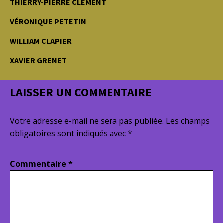
THIERRY-PIERRE CLÉMENT
VÉRONIQUE PETETIN
WILLIAM CLAPIER
XAVIER GRENET
LAISSER UN COMMENTAIRE
Votre adresse e-mail ne sera pas publiée.
Les champs
obligatoires sont indiqués avec
*
Commentaire
*