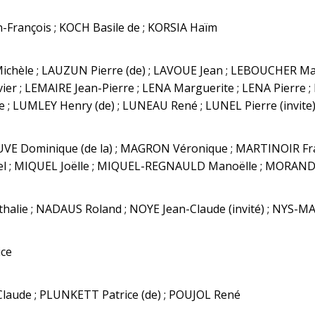
n-François ; KOCH Basile de ; KORSIA Haïm
chèle ; LAUZUN Pierre (de) ; LAVOUE Jean ; LEBOUCHER Mar
er ; LEMAIRE Jean-Pierre ; LENA Marguerite ; LENA Pierre ;
e ; LUMLEY Henry (de) ; LUNEAU René ; LUNEL Pierre (invite
E Dominique (de la) ; MAGRON Véronique ; MARTINOIR Fr
 ; MIQUEL Joëlle ; MIQUEL-REGNAULD Manoëlle ; MORANDAIS
alie ; NADAUS Roland ; NOYE Jean-Claude (invité) ; NYS-M
ice
aude ; PLUNKETT Patrice (de) ; POUJOL René