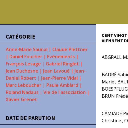
CENT VINGT
CATÉGORIE
VIENNENT D
Anne-Marie Saunal
|
Claude Plettner
|
Daniel Foucher
|
Evènements
|
ABGRALL Mar
François Lesage
|
Gabriel Ringlet
|
Jean Duchesne
|
Jean Lavoué
|
Jean-
BADRÉ Sabin
Daniel Robert
|
Jean-Pierre Vidal
|
Marie ; BAU
Marc Leboucher
|
Paule Amblard
|
BOESPFLUG F
Roland Nadaus
|
Vie de l'association
|
BRUN Frédé
Xavier Grenet
CAMIADE Pie
DATE DE PARUTION
Christine ;