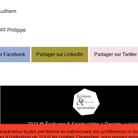
Guilhem
F Philippe
ur Facebook
Partager sur LinkedIn
Partager sur Twitter
2021 © Écritures & Spiritualités | Design :
julie
l'expérience la plus pertinente en mémorisant vos préférences et le
Mentions légales
z à l'utilisation de TOUS les cookies. Cependant, vous pouvez visit