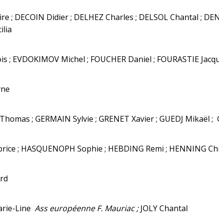
re ; DECOIN Didier ; DELHEZ Charles ; DELSOL Chantal ; D
lia
is ; EVDOKIMOV Michel ; FOUCHER Daniel ; FOURASTIE Jacq
yne
omas ; GERMAIN Sylvie ; GRENET Xavier ; GUEDJ Mikaël ;
brice ; HASQUENOPH Sophie ; HEBDING Remi ; HENNING Chr
rd
rie-Line
Ass européenne F. Mauriac ;
JOLY Chantal