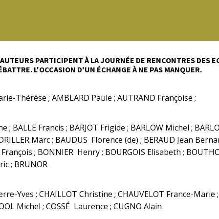
 AUTEURS PARTICIPENT À LA JOURNÉE DE RENCONTRES DES EC
ÉBATTRE. L'OCCASION D'UN ÉCHANGE À NE PAS MANQUER.
ie-Thérèse ; AMBLARD Paule ; AUTRAND Françoise ;
e ; BALLE Francis ; BARJOT Frigide ; BARLOW Michel ; BARL
DRILLER Marc ; BAUDUS Florence (de) ; BERAUD Jean Bernar
rançois ; BONNIER Henry ; BOURGOIS Elisabeth ; BOUTHORS
ric ; BRUNOR
rre-Yves ; CHAILLOT Christine ; CHAUVELOT France-Mari
 COOL Michel ; COSSÉ Laurence ; CUGNO Alain