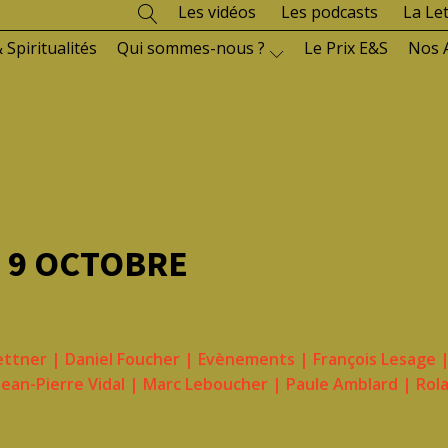
Les vidéos
Les podcasts
La Le
 Spiritualités
Qui sommes-nous ?
Le Prix E&S
Nos 
E 9 OCTOBRE
ettner
|
Daniel Foucher
|
Evènements
|
François Lesage
Jean-Pierre Vidal
|
Marc Leboucher
|
Paule Amblard
|
Rol