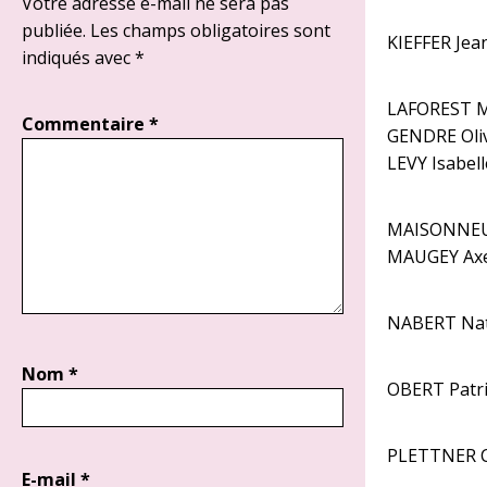
Votre adresse e-mail ne sera pas
publiée.
Les champs obligatoires sont
KIEFFER Jea
indiqués avec
*
LAFOREST Mi
Commentaire
*
GENDRE Olivi
LEVY Isabell
MAISONNEUV
MAUGEY Axel
NABERT Nath
Nom
*
OBERT Patr
PLETTNER Cl
E-mail
*