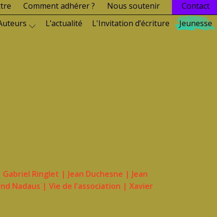
ttre
Comment adhérer ?
Nous soutenir
Contact
Auteurs
L’actualité
L'Invitation d’écriture
Jeunesse
|
Gabriel Ringlet
|
Jean Duchesne
|
Jean
and Nadaus
|
Vie de l'association
|
Xavier