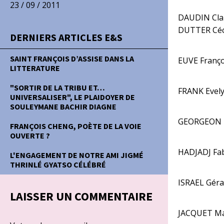
23 / 09 / 2011
DAUDIN Clai
DUTTER Céci
DERNIERS ARTICLES E&S
SAINT FRANÇOIS D’ASSISE DANS LA
EUVE Franço
LITTERATURE
"SORTIR DE LA TRIBU ET…
FRANK Evel
UNIVERSALISER", LE PLAIDOYER DE
SOULEYMANE BACHIR DIAGNE
GEORGEON Th
FRANÇOIS CHENG, POÈTE DE LA VOIE
OUVERTE ?
HADJADJ Fa
L'ENGAGEMENT DE NOTRE AMI JIGMÉ
THRINLÉ GYATSO CÉLÉBRÉ
ISRAEL Géra
LAISSER UN COMMENTAIRE
JACQUET Ma