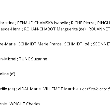
hristine ; RENAUD CHAMSKA Isabelle ; RICHE Pierre ; RINGLE
aude-Henri ; ROHAN-CHABOT Marguerite (de) ; ROUANNET 
-Marie ; SCHMIDT Marie France ; SCHMIDT Joël ; SEONNET
n-Michel ; TUNC Suzanne
line (d’)
ile (de) ; VIDAL Marie ; VILLEMOT Matthieu
et l’Ecole cath
nie ; WRIGHT Charles