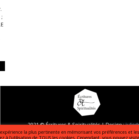
.
;
LE
;
2021 © Écritures & Spiritualités | Design :
julie
l'expérience la plus pertinente en mémorisant vos préférences et le
Mentions légales
z à l'utilisation de TOUS les cookies. Cependant, vous pouvez visit