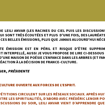
 DE LEILI ANVAR (LES RACINES DU CIEL PUIS LES DISCUSSI
UI SONT TRÈS ÉCOUTÉES ET PLUS D'UNE FOIS, DES LAURÉAT
CES BELLES ÉMISSIONS, PLUS QUE JAMAIS AUJOURD'HUI NÉC
TTE ÉMISSION EST EN PÉRIL ET RISQUE D'ÊTRE SUPPRI
 INTERPELLÉ, AUSSI JE VOUS PROPOSE DE LIRE CI-DESSOUS 
D'UNE MAISON DE POÉSIE L'ENFANCE DANS LES ARBRES (ET FA
ÉACTION À LA DÉCISION DE FRANCE-CULTURE.
GER,
PRÉSIDENTE
CULTURE OUVERTE AUX FORCES DE L’ESPRIT.
PÉTITIONS CIRCULENT SUR LES RÉSEAUX SOCIAUX. APRÈS HU
TRE LES SPIRITUALITÉS, D’ABORD AVEC FRÉDÉRIC LENOIR POU
ISCUSSIONS DU SOIR, LEILI ANVAR VIENT D’APPRENDRE QU