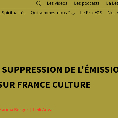
Les vidéos
Les podcasts
La Le
 Spiritualités
Qui sommes-nous ?
Le Prix E&S
Nos 
 SUPPRESSION DE L'ÉMISSI
 SUR FRANCE CULTURE
Karima Berger
|
Leili Anvar