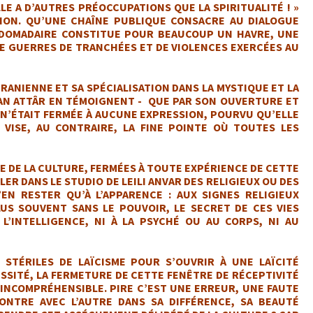
LE A D’AUTRES PRÉOCCUPATIONS QUE LA SPIRITUALITÉ ! »
ION. QU’UNE CHAÎNE PUBLIQUE CONSACRE AU DIALOGUE
EBDOMADAIRE CONSTITUE POUR BEAUCOUP UN HAVRE, UNE
DE GUERRES DE TRANCHÉES ET DE VIOLENCES EXERCÉES AU
IRANIENNE ET SA SPÉCIALISATION DANS LA MYSTIQUE ET LA
SAN ATTÂR EN TÉMOIGNENT - QUE PAR SON OUVERTURE ET
 N’ÉTAIT FERMÉE À AUCUNE EXPRESSION, POURVU QU’ELLE
E VISE, AU CONTRAIRE, LA FINE POINTE OÙ TOUTES LES
E DE LA CULTURE, FERMÉES À TOUTE EXPÉRIENCE DE CETTE
ER DANS LE STUDIO DE LEILI ANVAR DES RELIGIEUX OU DES
EN RESTER QU’À L’APPARENCE : AUX SIGNES RELIGIEUX
LUS SOUVENT SANS LE POUVOIR, LE SECRET DE CES VIES
L’INTELLIGENCE, NI À LA PSYCHÉ OU AU CORPS, NI AU
STÉRILES DE LAÏCISME POUR S’OUVRIR À UNE LAÏCITÉ
SITÉ, LA FERMETURE DE CETTE FENÊTRE DE RÉCEPTIVITÉ
T INCOMPRÉHENSIBLE. PIRE C’EST UNE ERREUR, UNE FAUTE
NTRE AVEC L’AUTRE DANS SA DIFFÉRENCE, SA BEAUTÉ