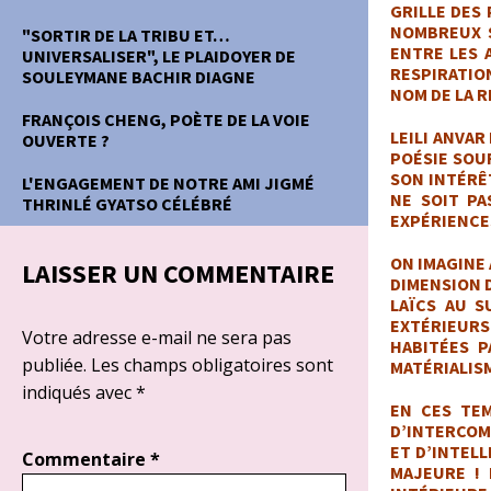
GRILLE DES 
NOMBREUX S
"SORTIR DE LA TRIBU ET…
ENTRE LES 
UNIVERSALISER", LE PLAIDOYER DE
RESPIRATIO
SOULEYMANE BACHIR DIAGNE
NOM DE LA R
FRANÇOIS CHENG, POÈTE DE LA VOIE
LEILI ANVAR
OUVERTE ?
POÉSIE SOU
SON INTÉRÊ
L'ENGAGEMENT DE NOTRE AMI JIGMÉ
NE SOIT PA
THRINLÉ GYATSO CÉLÉBRÉ
EXPÉRIENCE
ON IMAGINE 
LAISSER UN COMMENTAIRE
DIMENSION D
LAÏCS AU S
EXTÉRIEURS
Votre adresse e-mail ne sera pas
HABITÉES P
publiée.
Les champs obligatoires sont
MATÉRIALISM
indiqués avec
*
EN CES TEM
D’INTERCOM
ET D’INTELL
Commentaire
*
MAJEURE ! 