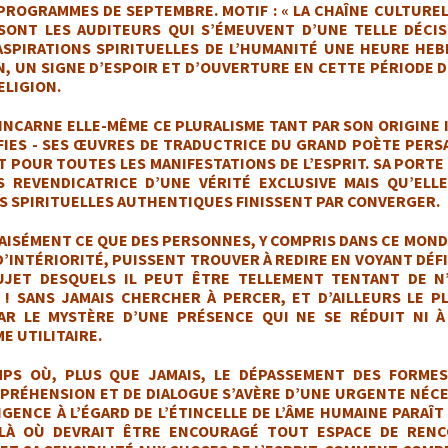
PROGRAMMES DE SEPTEMBRE. MOTIF : « LA CHAÎNE CULTUREL
ONT LES AUDITEURS QUI S’ÉMEUVENT D’UNE TELLE DÉCIS
ASPIRATIONS SPIRITUELLES DE L’HUMANITÉ UNE HEURE H
N, UN SIGNE D’ESPOIR ET D’OUVERTURE EN CETTE PÉRIODE 
ELIGION.
 INCARNE ELLE-MÊME CE PLURALISME TANT PAR SON ORIGINE 
FIES - SES ŒUVRES DE TRADUCTRICE DU GRAND POÈTE PER
T POUR TOUTES LES MANIFESTATIONS DE L’ESPRIT. SA PORTE
S REVENDICATRICE D’UNE VÉRITÉ EXCLUSIVE MAIS QU’ELL
S SPIRITUELLES AUTHENTIQUES FINISSENT PAR CONVERGER.
AISÉMENT CE QUE DES PERSONNES, Y COMPRIS DANS CE MOND
’INTÉRIORITÉ, PUISSENT TROUVER À REDIRE EN VOYANT DÉFIL
UJET DESQUELS IL PEUT ÊTRE TELLEMENT TENTANT DE N’
 ! SANS JAMAIS CHERCHER À PERCER, ET D’AILLEURS LE P
AR LE MYSTÈRE D’UNE PRÉSENCE QUI NE SE RÉDUIT NI À 
E UTILITAIRE.
PS OÙ, PLUS QUE JAMAIS, LE DÉPASSEMENT DES FORMES 
PRÉHENSION ET DE DIALOGUE S’AVÈRE D’UNE URGENTE NÉCES
IGENCE À L’ÉGARD DE L’ÉTINCELLE DE L’ÂME HUMAINE PARAÎ
LÀ OÙ DEVRAIT ÊTRE ENCOURAGÉ TOUT ESPACE DE RENCO