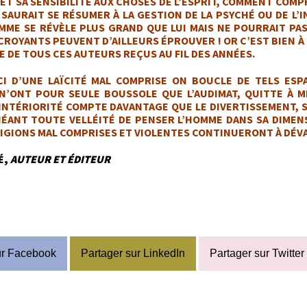
ET SA SENSIBILITÉ AUX CHOSES DE L’ESPRIT, COMMENT COM
 SAURAIT SE RÉSUMER À LA GESTION DE LA PSYCHÉ OU DE L’
OMME SE RÉVÈLE PLUS GRAND QUE LUI MAIS NE POURRAIT PAS
ROYANTS PEUVENT D’AILLEURS ÉPROUVER ! OR C’EST BIEN À 
 DE TOUS CES AUTEURS REÇUS AU FIL DES ANNÉES.
CI D’UNE LAÏCITÉ MAL COMPRISE ON BOUCLE DE TELS ESP
N’ONT POUR SEULE BOUSSOLE QUE L’AUDIMAT, QUITTE À 
INTÉRIORITÉ COMPTE DAVANTAGE QUE LE DIVERTISSEMENT, SI
NÉANT TOUTE VELLÉITÉ DE PENSER L’HOMME DANS SA DIMEN
LIGIONS MAL COMPRISES ET VIOLENTES CONTINUERONT À DÉVA
É,
AUTEUR ET ÉDITEUR
ur Facebook
Partager sur LinkedIn
Partager sur Twitter