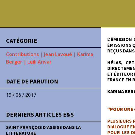
L'ÉMISSION
CATÉGORIE
ÉMISSIONS Q
REÇUS DANS 
Contributions
|
Jean Lavoué
|
Karima
Berger
|
Leili Anvar
HÉLAS, CE
DIRECTEMENT
ET ÉDITEUR 
FRANCE EN R
DATE DE PARUTION
KARIMA BER
19 / 06 / 2017
"POUR UNE 
DERNIERS ARTICLES E&S
PLUSIEURS 
DIALOGUE EN
SAINT FRANÇOIS D’ASSISE DANS LA
POUR LES D
LITTERATURE