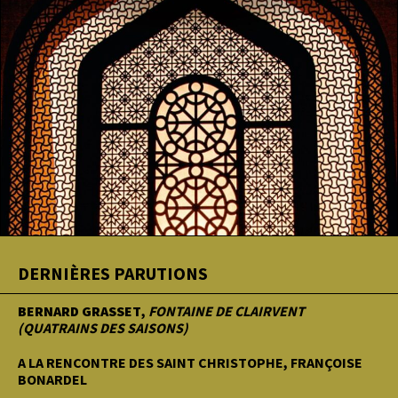
DERNIÈRES PARUTIONS
BERNARD GRASSET
,
FONTAINE DE CLAIRVENT
(QUATRAINS DES SAISONS)
A LA RENCONTRE DES SAINT CHRISTOPHE, FRANÇOISE
BONARDEL