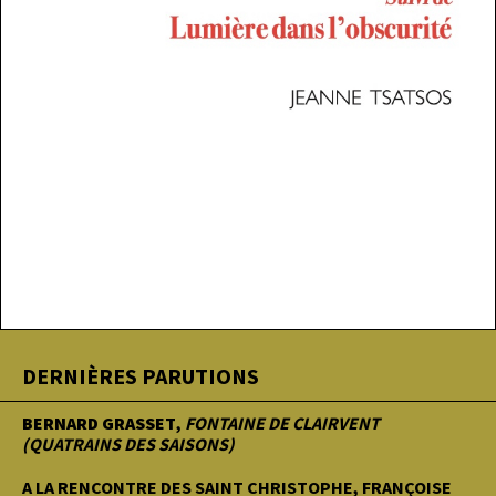
DERNIÈRES PARUTIONS
BERNARD GRASSET
,
FONTAINE DE CLAIRVENT
(QUATRAINS DES SAISONS)
A LA RENCONTRE DES SAINT CHRISTOPHE, FRANÇOISE