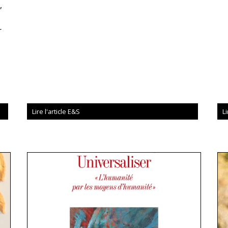
,
r
Lire l'article E&S
Li