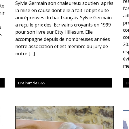
ré
Sylvie Germain son chaleureux soutien après
nte
l’
la mise en cause dont elle a fait l'objet suite
hir
ad
aux épreuves du bac français. Sylvie Germain
pr
a reçu le prix des Ecrivains croyants en 1999
à
con
pour son livre sur Etty Hillesum. Elle
rs
co
accompagne depuis de nombreuses années
20
notre association et est membre du jury de
es
notre […]
év
me
Lire l'article E&S
Li