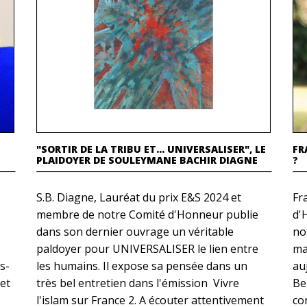
"SORTIR DE LA TRIBU ET… UNIVERSALISER", LE
FR
PLAIDOYER DE SOULEYMANE BACHIR DIAGNE
?
S.B. Diagne, Lauréat du prix E&S 2024 et
Fr
membre de notre Comité d'Honneur publie
d'
dans son dernier ouvrage un véritable
no
paldoyer pour UNIVERSALISER le lien entre
ma
s-
les humains. Il expose sa pensée dans un
au
et
très bel entretien dans l'émission Vivre
Be
l'islam sur France 2. A écouter attentivement
co