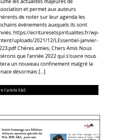
sume les actualités majeures de
association et permet aux auteurs
hérents de noter sur leur agenda les
ochains événements auxquels ils sont
viés. https://ecrituresetspiritualites.fr/wp-
ntent/uploads/2021/12/LEssentiel-janvier-
223.pdf Chères amies, Chers Amis Nous
pérons que l’année 2022 qui s’ouvre nous
itera un nouveau confinement malgré la
nace désormais […]
re l'article E&S