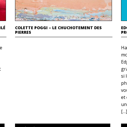
NLÉ
COLETTE POGGI – LE CHUCHOTEMENT DES
ED
PIERRES
PR
ée
Ha
mo
Ed
t
gr
si
ph
vo
et
un
[…