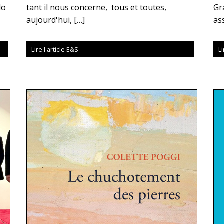
lo
tant il nous concerne, tous et toutes,
Gr
aujourd'hui, […]
as
Lire l'article E&S
Li