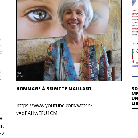
A
HOMMAGE À BRIGITTE MAILLARD
SO
ME
UN
LI
https://www.youtube.com/watch?
v=pPAHwEFU1CM
e
r,
22