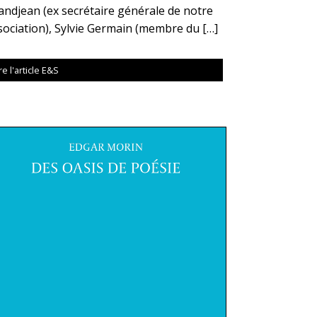
andjean (ex secrétaire générale de notre
sociation), Sylvie Germain (membre du […]
re l'article E&S