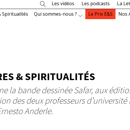
Les vidéos
Les podcasts
La Le
 Spiritualités
Qui sommes-nous ?
Le Prix E&S
Nos 
RES & SPIRITUALITÉS
e la bande dessinée Safar, aux édition
ction des deux professeurs d’universit
 Ernesto Anderle.