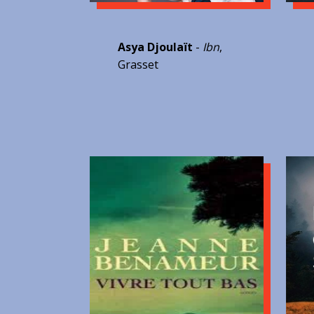
Asya Djoulaït
-
Ibn
,
Grasset