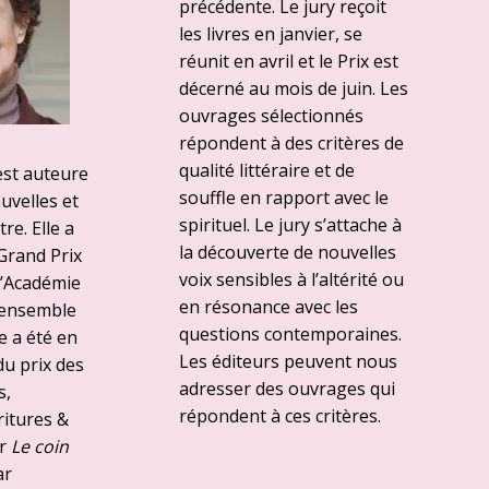
précédente. Le jury reçoit
les livres en janvier, se
réunit en avril et le Prix est
décerné au mois de juin. Les
ouvrages sélectionnés
répondent à des critères de
qualité littéraire et de
est auteure
souffle en rapport avec le
uvelles et
spirituel. Le jury s’attache à
re. Elle a
la découverte de nouvelles
Grand Prix
voix sensibles à l’altérité ou
 l’Académie
en résonance avec les
'ensemble
questions contemporaines.
e a été en
Les éditeurs peuvent nous
du prix des
adresser des ouvrages qui
s,
répondent à ces critères.
itures &
ur
Le coin
ar