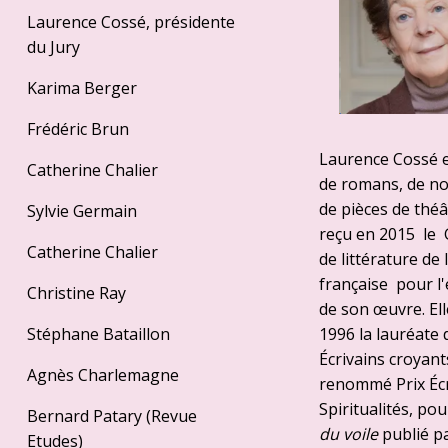
Laurence Cossé, présidente
du Jury
Karima Berger
Frédéric Brun
Laurence Cossé 
Catherine Chalier
de romans, de no
de pièces de théât
Sylvie Germain
reçu en 2015 le 
Catherine Chalier
de littérature de
française pour l
Christine Ray
de son œuvre. Ell
Stéphane Bataillon
1996 la lauréate 
Écrivains croyant
Agnès Charlemagne
renommé Prix Écr
Spiritualités, po
Bernard Patary (Revue
du voile
publié p
Etudes)