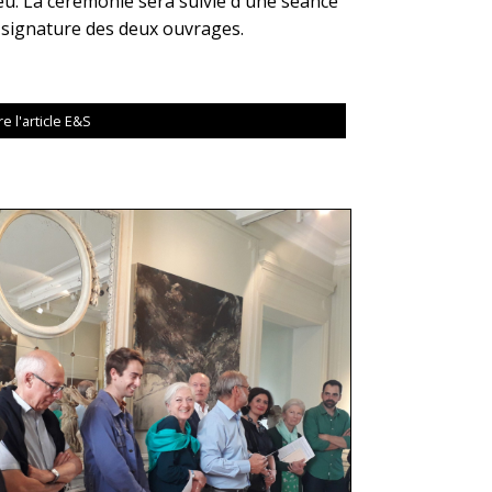
eu. La cérémonie sera suivie d'une séance
 signature des deux ouvrages.
re l'article E&S