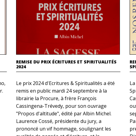
REMISE DU PRIX ÉCRITURES ET SPIRITUALITÉS
RE
2024
SP
no,
Le prix 2024 d'Ecritures & Spiritualités a été
La
r.
remis en public mardi 24 septembre à la
Spi
librairie la Procure, à frère François
Ca
Cassingena-Trévedy, pour son ouvrage
ou
"Propos d'altitude", édité par Albin Michel.
se
Laurence Cossé, présidente du jury, a
Par
prononcé un vif hommage, soulignant les
pr