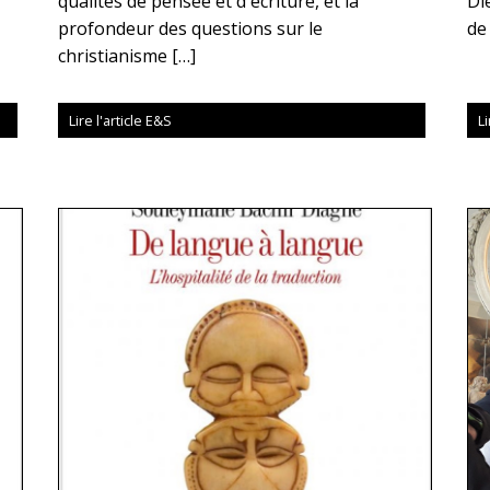
qualités de pensée et d'écriture, et la
Di
profondeur des questions sur le
de
christianisme […]
Lire l'article E&S
Li