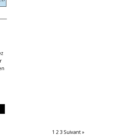
ez
r
en
1
2
3
Suivant »