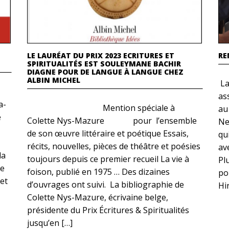
LE LAURÉAT DU PRIX 2023 ECRITURES ET
RE
SPIRITUALITÉS EST SOULEYMANE BACHIR
DIAGNE POUR DE LANGUE À LANGUE CHEZ
ALBIN MICHEL
La
as
a-
Mention spéciale à
au
é
Colette Nys-Mazure pour l’ensemble
Ne
de son œuvre littéraire et poétique Essais,
qu
récits, nouvelles, pièces de théâtre et poésies
av
la
toujours depuis ce premier recueil La vie à
Pl
ue
foison, publié en 1975 … Des dizaines
po
et
d’ouvrages ont suivi. La bibliographie de
Hi
Colette Nys-Mazure, écrivaine belge,
présidente du Prix Écritures & Spiritualités
jusqu’en […]