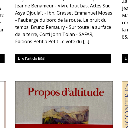
n
Za
Jeanne Benameur - Vivre tout bas, Actes Sud
o
Je
Asya Djoulaït - Ibn, Grasset Emmanuel Moses
sto
Ma
- l'auberge du bord de la route, Le bruit du
e
cé
temps Bruno Remaury - Sur toute la surface
ar
la
de la terre, Corti John Tolan - SAFAR,
E&
Éditions Petit à Petit Le vote du […]
Lire l'article E&S
Li