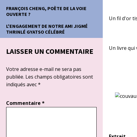
FRANÇOIS CHENG, POÈTE DE LA VOIE
OUVERTE ?
Un fil d'or t
L'ENGAGEMENT DE NOTRE AMI JIGMÉ
THRINLÉ GYATSO CÉLÉBRÉ
Un livre qui
LAISSER UN COMMENTAIRE
Votre adresse e-mail ne sera pas
publiée.
Les champs obligatoires sont
indiqués avec
*
Commentaire
*
Extrait