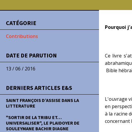
CATÉGORIE
Pourquoi j'a
Contributions
DATE DE PARUTION
Ce livre s'a
abrahamique
13 / 06 / 2016
Bible hébra
DERNIERS ARTICLES E&S
L'ouvrage vi
SAINT FRANÇOIS D’ASSISE DANS LA
LITTERATURE
en perspecti
à la racine 
"SORTIR DE LA TRIBU ET…
concernant l
UNIVERSALISER", LE PLAIDOYER DE
SOULEYMANE BACHIR DIAGNE