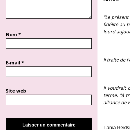
"Le présent 
fidélité au 
lourd aujour
Nom
*
Il traite de
E-mail
*
Il voudrait
Site web
terme, "à t
alliance de 
Tania Heids