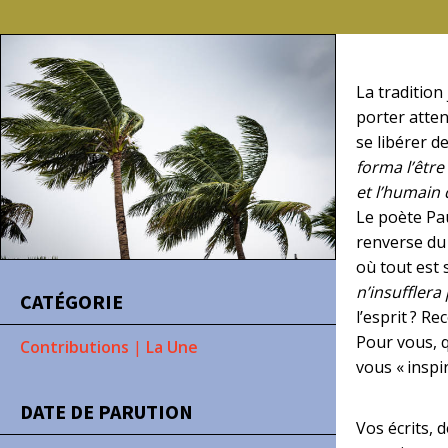
La tradition
porter atten
se libérer d
forma l’être
et l’humain 
Le poète Pau
renverse du 
où tout est s
n’insufflera
CATÉGORIE
l’esprit ? R
Pour vous, q
Contributions
|
La Une
vous « inspire
DATE DE PARUTION
Vos écrits, 