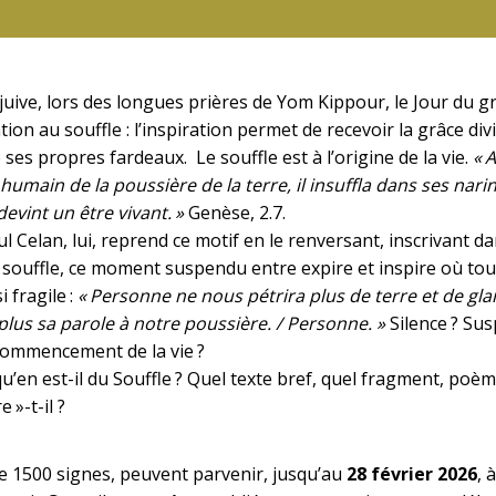
 juive, lors des longues prières de Yom Kippour, le Jour du g
tion au souffle : l’inspiration permet de recevoir la grâce divi
e ses propres fardeaux. Le souffle est à l’origine de la vie.
« A
 humain de la poussière de la terre, il insuffla dans ses narin
devint un être vivant. »
Genèse, 2.7.
l Celan, lui, reprend ce motif en le renversant, inscrivant da
souffle, ce moment suspendu entre expire et inspire où tout
i fragile :
« Personne ne nous pétrira plus de terre et de gla
 plus sa parole à notre poussière. / Personne. »
Silence ? Su
ecommencement de la vie ?
u’en est-il du Souffle ? Quel texte bref, quel fragment, poème
 »-t-il ?
de 1500 signes, peuvent parvenir, jusqu’au
28 février 2026
, 