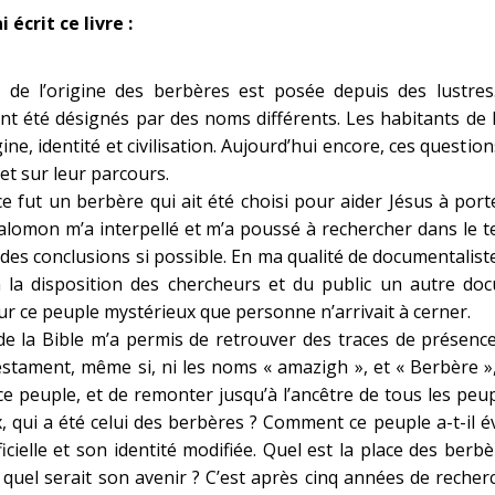
 écrit ce livre :
 de l’origine des berbères est posée depuis des lustres
nt été désignés par des noms différents. Les habitants de
gine, identité et civilisation. Aujourd’hui encore, ces questi
 et sur leur parcours.
ce fut un berbère qui ait été choisi pour aider Jésus à porte
alomon m’a interpellé et m’a poussé à rechercher dans le te
r des conclusions si possible. En ma qualité de documentalist
 la disposition des chercheurs et du public un autre do
ur ce peuple mystérieux que personne n’arrivait à cerner.
de la Bible m’a permis de retrouver des traces de présenc
ament, même si, ni les noms « amazigh », et « Berbère », n’
 ce peuple, et de remonter jusqu’à l’ancêtre de tous les p
 qui a été celui des berbères ? Comment ce peuple a-t-il é
fficielle et son identité modifiée. Quel est la place des ber
quel serait son avenir ? C’est après cinq années de recherc