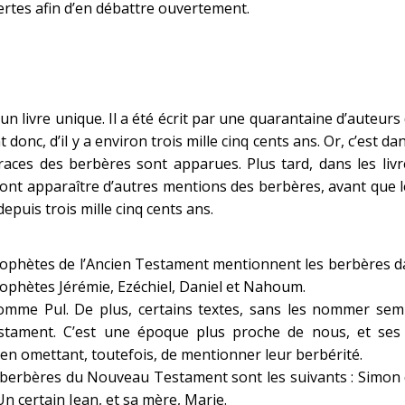
rtes afin d’en débattre ouvertement.
 un livre unique. Il a été écrit par une quarantaine d’auteurs
 donc, d’il y a environ trois mille cinq cents ans. Or, c’est d
races des berbères sont apparues. Plus tard, dans les livr
ont apparaître d’autres mentions des berbères, avant que l
depuis trois mille cinq cents ans.
ophètes de l’Ancien Testament mentionnent les berbères dans
rophètes Jérémie, Ezéchiel, Daniel et Nahoum.
nomme Pul. De plus, certains textes, sans les nommer sembl
tament. C’est une époque plus proche de nous, et ses a
 en omettant, toutefois, de mentionner leur berbérité.
 berbères du Nouveau Testament sont les suivants : Simon de
Un certain Jean, et sa mère, Marie.