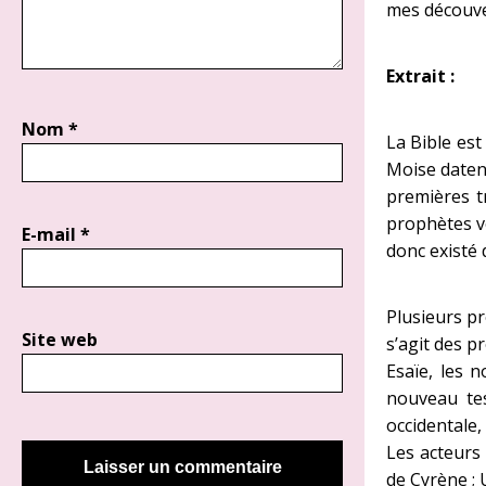
mes découve
Extrait :
Nom
*
La Bible est
Moise datent
premières t
prophètes v
E-mail
*
donc existé 
Plusieurs pr
Site web
s’agit des p
Esaïe, les 
nouveau tes
occidentale,
Les acteurs
de Cyrène ; 