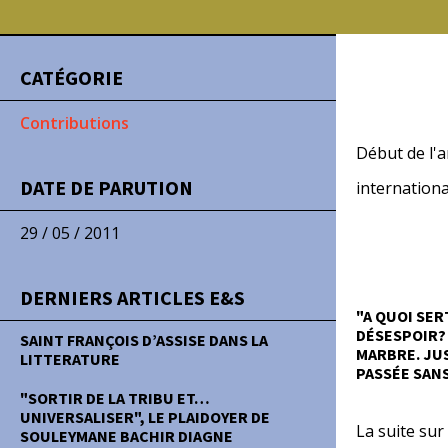
CATÉGORIE
-
Contributions
Début de l'a
DATE DE PARUTION
internation
29 / 05 / 2011
DERNIERS ARTICLES E&S
"
A QUOI SER
DÉSESPOIR? 
SAINT FRANÇOIS D’ASSISE DANS LA
MARBRE. JUS
LITTERATURE
PASSÉE SANS
"SORTIR DE LA TRIBU ET…
UNIVERSALISER", LE PLAIDOYER DE
La suite sur
SOULEYMANE BACHIR DIAGNE