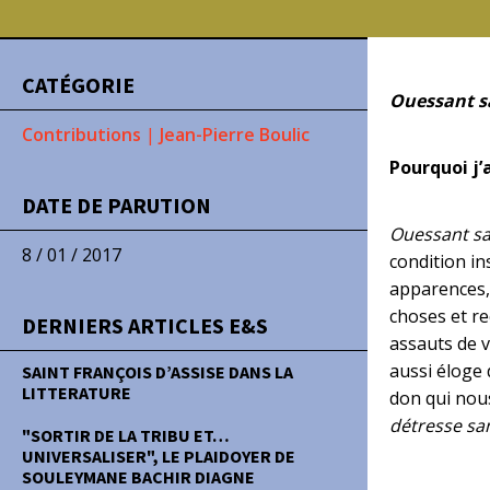
CATÉGORIE
Ouessant s
Contributions
|
Jean-Pierre Boulic
Pourquoi j’a
DATE DE PARUTION
Ouessant sa
8 / 01 / 2017
condition in
apparences,
choses et re
DERNIERS ARTICLES E&S
assauts de v
aussi éloge 
SAINT FRANÇOIS D’ASSISE DANS LA
LITTERATURE
don qui nous
détresse san
"SORTIR DE LA TRIBU ET…
UNIVERSALISER", LE PLAIDOYER DE
SOULEYMANE BACHIR DIAGNE