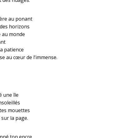
t des nuages.
fière au ponant
 des horizons
re au monde
ant
sa patience
se au cœur de l’immense.
é une île
soleillés
ntes mouettes
 sur la page.
nné ton encre