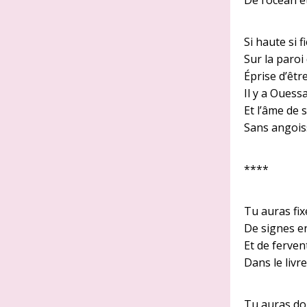
De l’océan e
Si haute si 
Sur la paroi
Éprise d’êt
Il y a Ouess
Et l’âme de 
Sans angois
****
Tu auras fix
De signes en
Et de ferve
Dans le livre
Tu auras do