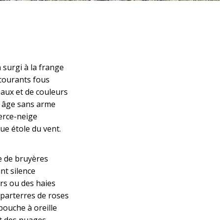
n surgi à la frange
 courants fous
aux et de couleurs
s âge sans arme
erce-neige
ue étole du vent.
le de bruyères
nt silence
rs ou des haies
 parterres de roses
bouche à oreille