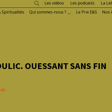
Les vidéos
Les podcasts
La Le
 Spiritualités
Qui sommes-nous ?
Le Prix E&S
Nos 
ULIC. OUESSANT SANS FIN
ulic