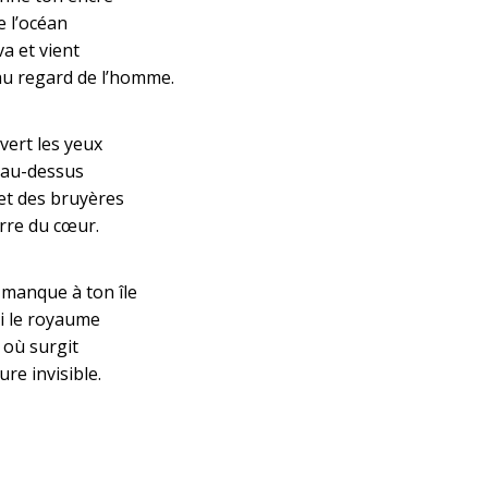
e l’océan
a et vient
au regard de l’homme.
vert les yeux
 au-dessus
et des bruyères
rre du cœur.
 manque à ton île
i le royaume
 où surgit
re invisible.