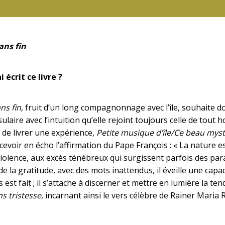
ans fin
i écrit ce livre ?
ns fin
, fruit d’un long compagnonnage avec l’île, souhaite d
sulaire avec l’intuition qu’elle rejoint toujours celle de tout 
 de livrer une expérience,
Petite musique d’île/Ce beau my
cevoir en écho l’affirmation du Pape François : « La nature e
iolence, aux excès ténébreux qui surgissent parfois des parage
de la gratitude, avec des mots inattendus, il éveille une capac
 est fait ; il s’attache à discerner et mettre en lumière la te
s tristesse
, incarnant ainsi le vers célèbre de Rainer Maria Ri