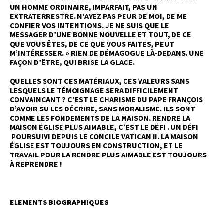
UN HOMME ORDINAIRE, IMPARFAIT, PAS UN
EXTRATERRESTRE. N’AYEZ PAS PEUR DE MOI, DE ME
CONFIER VOS INTENTIONS. JE NE SUIS QUE LE M
ESSAGER D’UNE BONNE NOUVELLE ET TOUT, DE CE Q
UE VOUS ÊTES, DE CE QUE VOUS FAITES, PEUT M
’INTÉRESSER. » RIEN DE DÉMAGOGUE LÀ-DEDANS. UNE F
AÇON D’ÊTRE, QUI BRISE LA GLACE.
QUELLES SONT CES MATÉRIAUX, CES VALEURS SANS
LESQUELS LE TÉMOIGNAGE SERA DIFFICILEMENT C
ONVAINCANT ? C’EST LE CHARISME DU PAPE FRANÇOIS D
’AVOIR SU LES DÉCRIRE, SANS MORALISME. ILS SONT C
OMME LES FONDEMENTS DE LA MAISON. RENDRE LA M
AISON ÉGLISE PLUS AIMABLE, C’EST LE DÉFI . UN DÉFI PO
URSUIVI DEPUIS LE CONCILE VATICAN II. LA MAISON ÉGL
ISE EST TOUJOURS EN CONSTRUCTION, ET LE TRA
VAIL POUR LA RENDRE PLUS AIMABLE EST TOUJOURS À R
EPRENDRE !
ELEMENTS BIOGRAPHIQUES