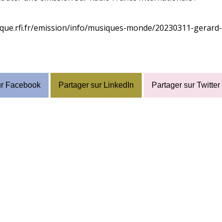
ique.rfi.fr/emission/info/musiques-monde/20230311-gerard
ur Facebook
Partager sur LinkedIn
Partager sur Twitter