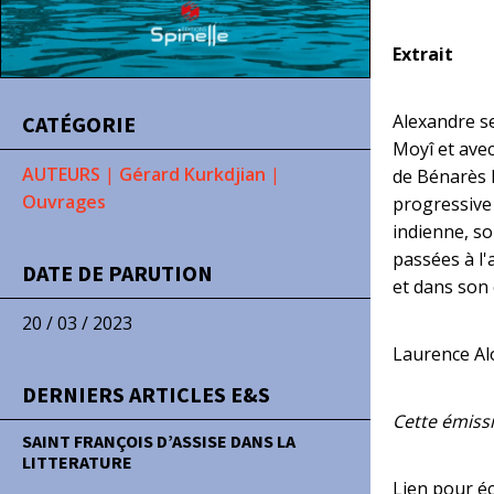
Extrait
Alexandre s
CATÉGORIE
Moyî et avec
AUTEURS
|
Gérard Kurkdjian
|
de Bénarès l
Ouvrages
progressive 
indienne, so
passées à l'
DATE DE PARUTION
et dans son 
20 / 03 / 2023
Laurence Alo
DERNIERS ARTICLES E&S
Cette émiss
SAINT FRANÇOIS D’ASSISE DANS LA
LITTERATURE
Lien pour éc