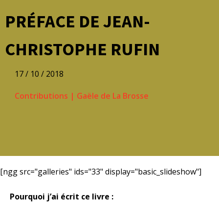
PRÉFACE DE JEAN-
CHRISTOPHE RUFIN
17 / 10 / 2018
Contributions
|
Gaële de La Brosse
[ngg src="galleries" ids="33" display="basic_slideshow"]
Pourquoi j’ai écrit ce livre :