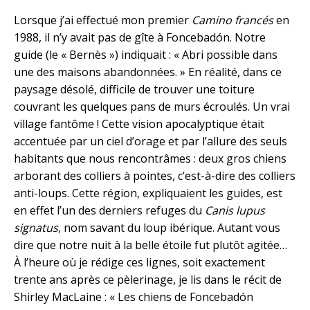
Lorsque j’ai effectué mon premier
Camino francés
en
1988, il n’y avait pas de gîte à Foncebadón. Notre
guide (le « Bernès ») indiquait : « Abri possible dans
une des maisons abandonnées. » En réalité, dans ce
paysage désolé, difficile de trouver une toiture
couvrant les quelques pans de murs écroulés. Un vrai
village fantôme ! Cette vision apocalyptique était
accentuée par un ciel d’orage et par l’allure des seuls
habitants que nous rencontrâmes : deux gros chiens
arborant des colliers à pointes, c’est-à-dire des colliers
anti-loups. Cette région, expliquaient les guides, est
en effet l’un des derniers refuges du
Canis lupus
signatus
, nom savant du loup ibérique. Autant vous
dire que notre nuit à la belle étoile fut plutôt agitée…
À l’heure où je rédige ces lignes, soit exactement
trente ans après ce pèlerinage, je lis dans le récit de
Shirley MacLaine : « Les chiens de Foncebadón