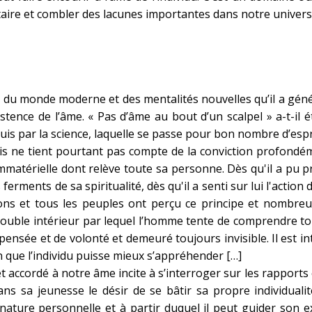
ire et combler des lacunes importantes dans notre univers
n du monde moderne et des mentalités nouvelles qu’il a gén
istence de l’âme. « Pas d’âme au bout d’un scalpel » a-t-il 
uis par la science, laquelle se passe pour bon nombre d’espri
is ne tient pourtant pas compte de la conviction profondé
mmatérielle dont relève toute sa personne. Dès qu'il a pu 
 ferments de sa spiritualité, dès qu'il a senti sur lui l'actio
ations et tous les peuples ont perçu ce principe et nombre
uble intérieur par lequel l’homme tente de comprendre tout
pensée et de volonté et demeuré toujours invisible. Il est in
n que l’individu puisse mieux s’appréhender […]
êt accordé à notre âme incite à s’interroger sur les rapports 
ns sa jeunesse le désir de se bâtir sa propre individualit
ature personnelle et à partir duquel il peut guider son exi