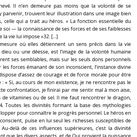
chevé. Il n’en demeure pas moins que la volonté de se
y parvenir, trouvent leur illustration dans une image bien
celle qui a trait au héros. « La fonction essentielle du
e soi — la connaissance de ses forces et de ses faiblesses
la vie lui impose »32. […]
 mesure où elles détiennent un sens précis dans la vie
 dieu ou une déesse, est l’image de la volonté humaine
èrent ses semblables, mais sur les seuls dons personnels
ar les forces émanant de son inconscient, l’instance divine
 dispose d’assez de courage et de force morale pour être
e : « Si, au cours de mon existence, je ne rencontre pas le
te confrontation, je finirai par me sentir mal à mon aise,
e vitamines ou de sel. Il me faut rencontrer le dragon,
4. Toutes les divinités formant la base des mythologies
elopper pour connaître le progrès personnel. Le héros en
conscient, puise en lui seul les richesses susceptibles de
Au-delà de ces influences supérieures, c’est la divinité
t que les divers aspects, et de Qui provient la puissance