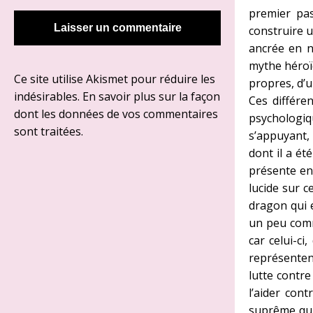
premier pas
construire u
ancrée en n
mythe héroïq
Ce site utilise Akismet pour réduire les
propres, d’u
indésirables.
En savoir plus sur la façon
Ces différe
dont les données de vos commentaires
psychologiq
sont traitées
.
s’appuyant,
dont il a ét
présente en
lucide sur c
dragon qui e
un peu comm
car celui-c
représenten
lutte contre
l’aider con
suprême qui 