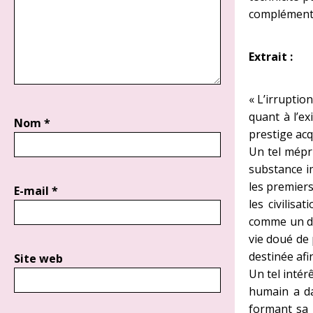
complémenta
Extrait :
« L’irruptio
quant à l’ex
Nom
*
prestige acq
Un tel mépr
substance i
les premiers
E-mail
*
les civilis
comme un do
vie doué de 
destinée afi
Site web
Un tel intér
humain a da
formant sa n