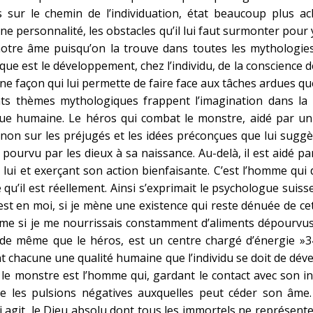
 sur le chemin de l’individuation, état beaucoup plus a
ne personnalité, les obstacles qu’il lui faut surmonter pour 
otre âme puisqu’on la trouve dans toutes les mythologies, 
ue est le développement, chez l’individu, de la conscience d
ne façon qui lui permette de faire face aux tâches ardues que 
nts thèmes mythologiques frappent l’imagination dans la
ue humaine. Le héros qui combat le monstre, aidé par un
 non sur les préjugés et les idées préconçues que lui sugg
é pourvu par les dieux à sa naissance. Au-delà, il est aidé p
 lui et exerçant son action bienfaisante. C’est l’homme qui
e qu’il est réellement. Ainsi s’exprimait le psychologue suiss
st en moi, si je mène une existence qui reste dénuée de cet
e si je me nourrissais constamment d’aliments dépourvus d
i, de même que le héros, est un centre chargé d’énergie »3
t chacune une qualité humaine que l’individu se doit de dév
 le monstre est l’homme qui, gardant le contact avec son in
tre les pulsions négatives auxquelles peut céder son âme. 
agit, le Dieu absolu dont tous les immortels ne représenten