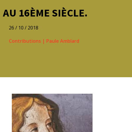
AU 16ÈME SIÈCLE.
26 / 10 / 2018
Contributions
|
Paule Amblard