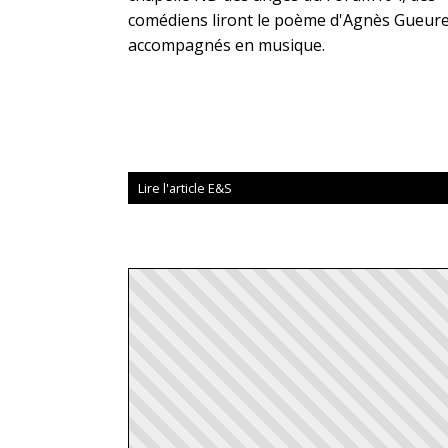
comédiens liront le poème d'Agnès Gueure
accompagnés en musique.
Lire l'article E&S