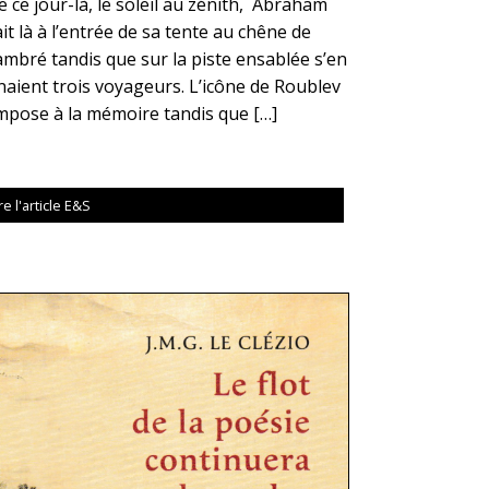
e ce jour-là, le soleil au zénith, Abraham
it là à l’entrée de sa tente au chêne de
mbré tandis que sur la piste ensablée s’en
naient trois voyageurs. L’icône de Roublev
impose à la mémoire tandis que […]
re l'article E&S