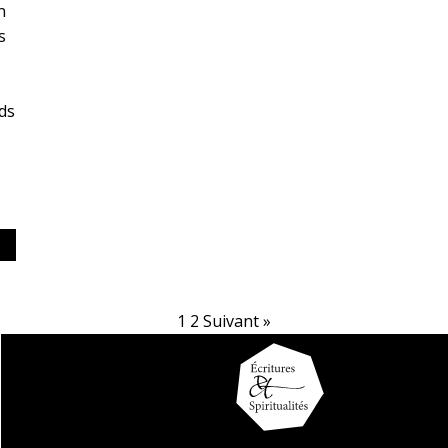
n
s
ds
1
2
Suivant »