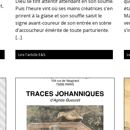
Dieu se tint attentif attendant en son souffle.
qu
t,
Puis l'heure vint où ses mains créatrices s'en
éta
prirent à la glaise et son souffle saisit le
Ma
signe avant-coureur de son entrée en scène
ve
d'accoucheur émérite de toute parturiente.
s’
[…]
Lire l'article E&S
Li