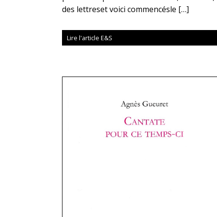
des lettreset voici commencésle […]
Lire l'article E&S