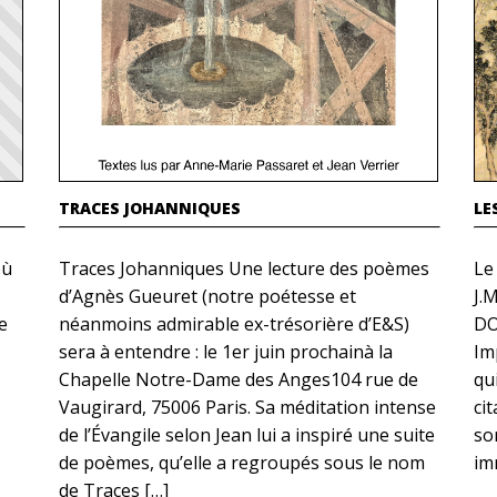
TRACES JOHANNIQUES
LE
où
Traces Johanniques Une lecture des poèmes
Le
d’Agnès Gueuret (notre poétesse et
J.M
e
néanmoins admirable ex-trésorière d’E&S)
DO
sera à entendre : le 1er juin prochainà la
Im
Chapelle Notre-Dame des Anges104 rue de
qui
Vaugirard, 75006 Paris. Sa méditation intense
ci
de l’Évangile selon Jean lui a inspiré une suite
so
de poèmes, qu’elle a regroupés sous le nom
im
de Traces […]