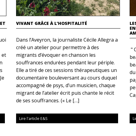
RET
VIVANT GRÂCE À L’HOSPITALITÉ
LE
EN
AM
uoi
Dans l’Aveyron, la journaliste Cécile Allegra a
créé un atelier pour permettre à des
" 
 et
migrants d’évoquer en chanson les
be
en
souffrances endurées pendant leur périple.
be
es
Elle a tiré de ces sessions thérapeutiques un
du
Je
documentaire bouleversant au cours duquel
pa
accompagné de psys, d’un musicien, chaque
pe
migrant de l’atelier écrit puis chante le récit
Ca
de ses souffrances. (« Le […]
Lire l'article E&S
Li