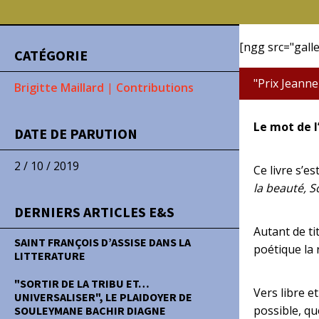
[ngg src="galle
CATÉGORIE
"Prix Jeann
Brigitte Maillard
|
Contributions
Le mot de l
DATE DE PARUTION
2 / 10 / 2019
Ce livre s’es
la beauté, So
DERNIERS ARTICLES E&S
Autant de ti
SAINT FRANÇOIS D’ASSISE DANS LA
poétique la 
LITTERATURE
"SORTIR DE LA TRIBU ET…
Vers libre e
UNIVERSALISER", LE PLAIDOYER DE
possible, q
SOULEYMANE BACHIR DIAGNE