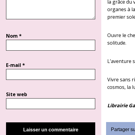
la grâce du 
organes à la
premier sole
Ouvre le che
Nom
*
solitude.
L’aventure se
E-mail
*
Vivre sans ri
cosmos, la l
Site web
Librairie G
Partager s