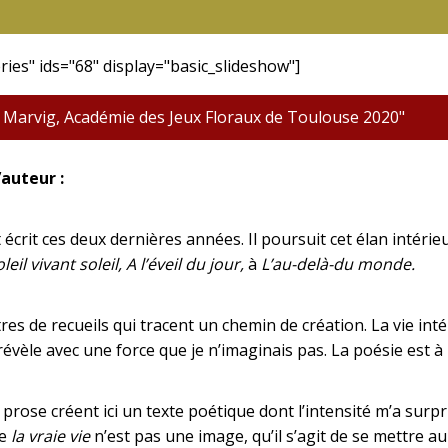
ries" ids="68" display="basic_slideshow"]
e Marvig, Académie des Jeux Floraux de Toulouse 2020"
’auteur :
t écrit ces deux dernières années. Il poursuit cet élan intérie
leil vivant soleil, A l’éveil du jour,
à
L’au-delà-du monde.
tres de recueils qui tracent un chemin de création. La vie in
révèle avec une force que je n’imaginais pas. La poésie est
t prose créent ici un texte poétique dont l’intensité m’a surpr
ue
la vraie vie
n’est pas une image, qu’il s’agit de se mettre