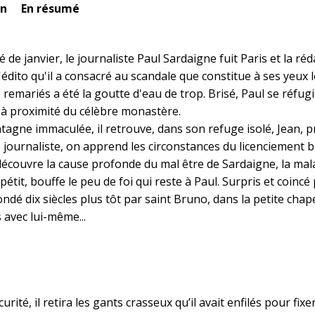
En résumé
é de janvier, le journaliste Paul Sardaigne fuit Paris et la ré
 L'édito qu'il a consacré au scandale que constitue à ses yeux
 remariés a été la goutte d'eau de trop. Brisé, Paul se réfugi
 à proximité du célèbre monastère.
agne immaculée, il retrouve, dans son refuge isolé, Jean, pr
le journaliste, on apprend les circonstances du licenciement b
couvre la cause profonde du mal être de Sardaigne, la maladi
tit, bouffe le peu de foi qui reste à Paul. Surpris et coin
ndé dix siècles plus tôt par saint Bruno, dans la petite cha
avec lui-même...
urité, il retira les gants crasseux qu’il avait enfilés pour fix