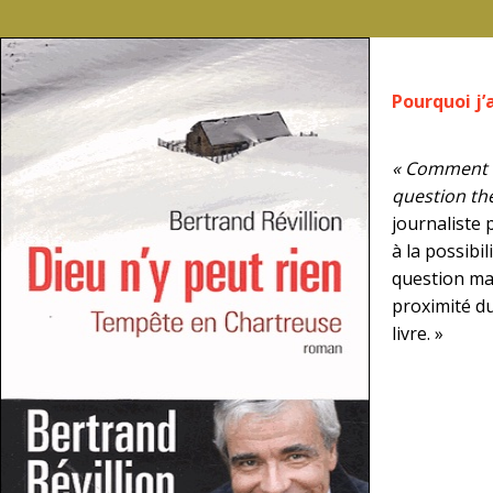
Pourquoi j’a
« Comment cr
question th
journaliste 
à la possibi
question maj
proximité du
livre. »