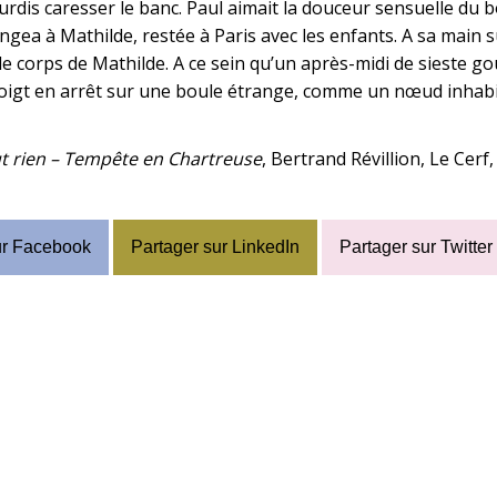
rdis caresser le banc. Paul aimait la douceur sensuelle du b
ongea à Mathilde, restée à Paris avec les enfants. A sa main 
 le corps de Mathilde. A ce sein qu’un après-midi de sieste g
 doigt en arrêt sur une boule étrange, comme un nœud inhabi
ut rien – Tempête en Chartreuse
, Bertrand Révillion
, Le Cerf,
ur Facebook
Partager sur LinkedIn
Partager sur Twitter