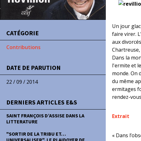
Un jour glac
CATÉGORIE
faire virer.
aux divorcés
Contributions
Chartreuse,
Dans la mont
l'ermite et 
DATE DE PARUTION
monde. On dé
du même appé
22 / 09 / 2014
ermitages fo
rendez-vous 
DERNIERS ARTICLES E&S
SAINT FRANÇOIS D’ASSISE DANS LA
Extrait
LITTERATURE
"SORTIR DE LA TRIBU ET…
« Dans l’obsc
UNIVERSALISER", LE PLAIDOYER DE