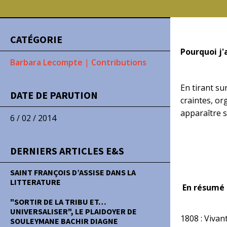
CATÉGORIE
Pourquoi j'a
Barbara Lecompte
|
Contributions
En tirant su
DATE DE PARUTION
craintes, or
apparaître s
6 / 02 / 2014
DERNIERS ARTICLES E&S
SAINT FRANÇOIS D’ASSISE DANS LA
LITTERATURE
En résumé
"SORTIR DE LA TRIBU ET…
UNIVERSALISER", LE PLAIDOYER DE
1808 : Viva
SOULEYMANE BACHIR DIAGNE