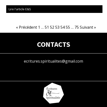
Lire l'article E&S
« Précédent
1
…
51
52
53
54
55
…
75
Suivant »
CONTACTS
ecritures.spiritualites@gmail.com