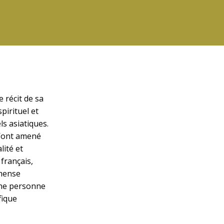
 récit de sa
pirituel et
ls asiatiques.
 l’ont amené
lité et
français,
mmense
une personne
fique