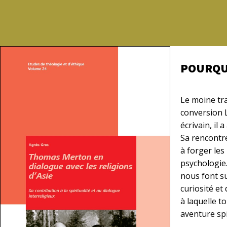
POURQUO
Le moine tr
conversion L
écrivain, il
Sa rencontre
à forger les 
psychologie.
nous font s
curiosité e
à laquelle t
aventure spi