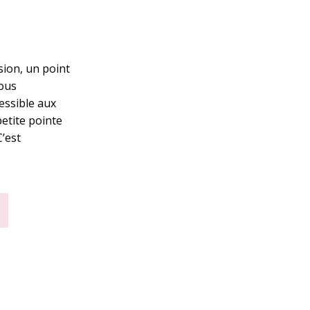
usion, un point
nous
cessible aux
petite pointe
C’est