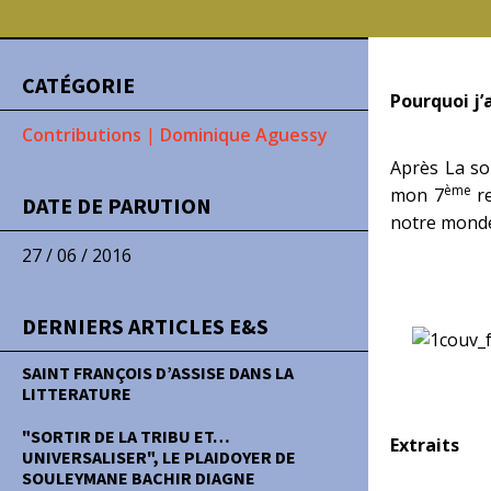
CATÉGORIE
Pourquoi j’a
Contributions
|
Dominique Aguessy
Après La so
ème
mon 7
re
DATE DE PARUTION
notre monde 
27 / 06 / 2016
DERNIERS ARTICLES E&S
SAINT FRANÇOIS D’ASSISE DANS LA
LITTERATURE
"SORTIR DE LA TRIBU ET…
Extraits
UNIVERSALISER", LE PLAIDOYER DE
SOULEYMANE BACHIR DIAGNE