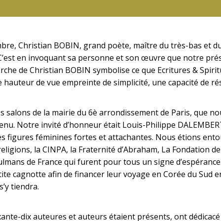
re, Christian BOBIN, grand poète, maître du très-bas et du 
C’est en invoquant sa personne et son œuvre que notre prési
rche de Christian BOBIN symbolise ce que Ecritures & Spirit
e hauteur de vue empreinte de simplicité, une capacité de ré
es salons de la mairie du 6è arrondissement de Paris, que 
 tenu. Notre invité d’honneur était Louis-Philippe DALEMB
s figures féminines fortes et attachantes. Nous étions entou
ligions, la CINPA, la Fraternité d’Abraham, La Fondation de l’
lmans de France qui furent pour tous un signe d’espérance…
ite cagnotte afin de financer leur voyage en Corée du Sud 
s’y tiendra.
ante-dix auteures et auteurs étaient présents, ont dédicacé