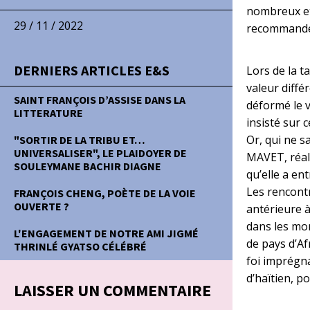
nombreux et 
29 / 11 / 2022
recommandé
DERNIERS ARTICLES E&S
Lors de la t
valeur diffé
SAINT FRANÇOIS D’ASSISE DANS LA
déformé le v
LITTERATURE
insisté sur 
Or, qui ne s
"SORTIR DE LA TRIBU ET…
UNIVERSALISER", LE PLAIDOYER DE
MAVET, réali
SOULEYMANE BACHIR DIAGNE
qu’elle a en
Les rencontr
FRANÇOIS CHENG, POÈTE DE LA VOIE
OUVERTE ?
antérieure à
dans les mom
L'ENGAGEMENT DE NOTRE AMI JIGMÉ
de pays d’Af
THRINLÉ GYATSO CÉLÉBRÉ
foi imprégna
d’haïtien, p
LAISSER UN COMMENTAIRE