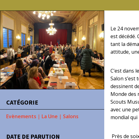
Le 24 novemb
est décédé. 
tant la déma
attitude, un
C’est dans l
Salon s’est
dessinent de
Monde des re
CATÉGORIE
Scouts Musu
avec une pet
Evènements
|
La Une
|
Salons
mondial qui 
DATE DE PARUTION
Près de soix