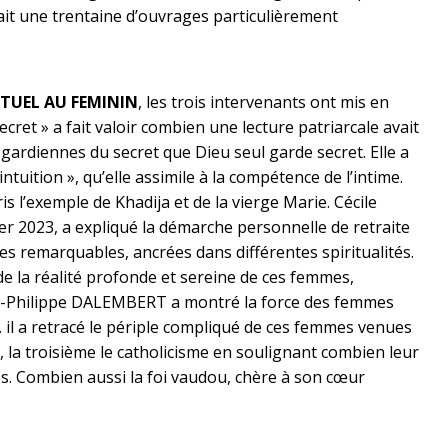
ait une trentaine d’ouvrages particulièrement
RITUEL AU FEMININ
, les trois intervenants ont mis en
ret » a fait valoir combien une lecture patriarcale avait
gardiennes du secret que Dieu seul garde secret. Elle a
ntuition », qu’elle assimile à la compétence de l’intime.
is l’exemple de Khadija et de la vierge Marie. Cécile
r 2023, a expliqué la démarche personnelle de retraite
mes remarquables, ancrées dans différentes spiritualités.
e la réalité profonde et sereine de ces femmes,
ouis-Philippe DALEMBERT a montré la force des femmes
,
il a retracé le périple compliqué de ces femmes venues
me, la troisième le catholicisme en soulignant combien leur
res. Combien aussi la foi vaudou, chère à son cœur