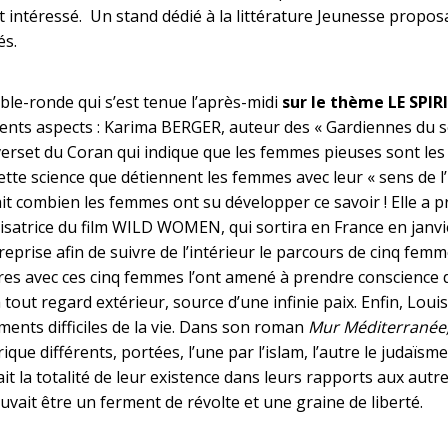
intéressé. Un stand dédié à la littérature Jeunesse propos
s.
able-ronde qui s’est tenue l’après-midi
sur le thème LE SPI
rents aspects : Karima BERGER, auteur des « Gardiennes du sec
erset du Coran qui indique que les femmes pieuses sont les 
cette science que détiennent les femmes avec leur « sens de l’i
ait combien les femmes ont su développer ce savoir ! Elle a pr
satrice du film WILD WOMEN, qui sortira en France en janvie
treprise afin de suivre de l’intérieur le parcours de cinq fem
es avec ces cinq femmes l’ont amené à prendre conscience d
 tout regard extérieur, source d’une infinie paix. Enfin, L
ents difficiles de la vie. Dans son roman
Mur Méditerranée
rique différents, portées, l’une par l’islam, l’autre le judaïs
it la totalité de leur existence dans leurs rapports aux aut
ouvait être un ferment de révolte et une graine de liberté.