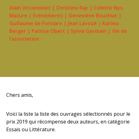
Alain Vircondelet
|
Christine Ray
|
Colette Nys-
Mazure
|
Evènements
|
Geneviève Bouchiat
|
Guillaume de Fonclare
|
Jean Lavoué
|
Karima
Berger
|
Patrice Obert
|
Sylvie Germain
|
Vie de
l'association
Chers amis,
Voici la liste la liste des ouvrages sélectionnés pour le
prix 2019 qui récompense deux auteurs, en catégorie
Essais ou Littérature.