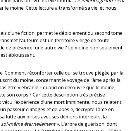
ine dans un livre qu’elle intitula,
Le Pèlerinage intérieur
ar le moine. Cette lecture a transformé sa vie, et nous
iais d’une fiction, permet le déploiement du second tome
ransmet l’auteure est un territoire vierge de toute
ode de présence, une autre vie ? Le moine non seulement
 est éblouissant.
e. Comment réconforter celle qui se trouve piégée par la
uscrit du moine, concernant le voyage de l’âme après la
s être « ébranlé » quand on découvre que le moine,
tte son corps ? Car cette description très précise
 vécu l’expérience d’une mort imminente, nous relatent.
 un passeur d’images et de poésie, décrypte l’âme en
sa lutte aux prises avec ses démons intérieurs, la
c soi-même éternellement »,
L’arbre de guérison
,
dont