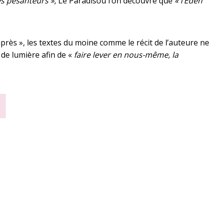
es pesanteurs »,
Le Paradisoù l’on découvre que
« l’Éden
t après », les textes du moine comme le récit de l’auteure ne
de lumière afin de «
faire lever en nous-même, la