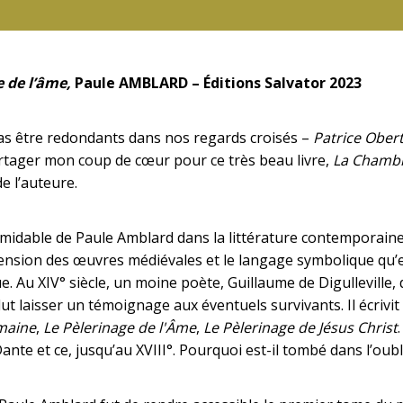
 de l’âme,
Paule AMBLARD – Éditions Salvator 2023
pas être redondants dans nos regards croisés –
Patrice Obert
rtager mon coup de cœur pour ce très beau livre,
La Chambr
e l’auteure.
rmidable de Paule Amblard dans la littérature contemporai
nsion des œuvres médiévales et le langage symbolique qu’ell
. Au XIV° siècle, un moine poète, Guillaume de Digulleville, 
ut laisser un témoignage aux éventuels survivants. Il écrivit
umaine
,
Le Pèlerinage de l'Âme
,
Le Pèlerinage de Jésus Christ
nte et ce, jusqu’au XVIII°. Pourquoi est-il tombé dans l’oubl