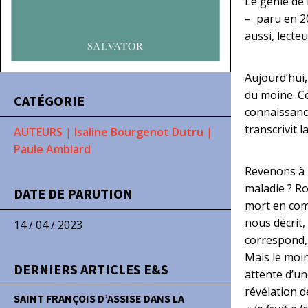
Le génie de 
– paru en 20
aussi, lecte
Aujourd’hui
du moine. Ce
CATÉGORIE
connaissanc
transcrivit 
AUTEURS
|
Isaline Bourgenot Dutru
|
Paule Amblard
Revenons à l
maladie ? Ro
DATE DE PARUTION
mort en com
nous décrit,
14 / 04 / 2023
correspond,
Mais le moin
DERNIERS ARTICLES E&S
attente d’un
révélation de
SAINT FRANÇOIS D’ASSISE DANS LA