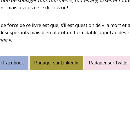
 le don de soulager tous tourments, toutes angoisses et tout
e »…
mais à vous de le découvrir !
 de force de ce livre est que, s’il est question de « la mort e
désespérants mais bien plutôt un formidable appel au désir 
ine ».
ur Facebook
Partager sur LinkedIn
Partager sur Twitter