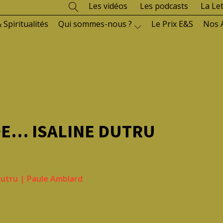
Les vidéos
Les podcasts
La Le
 Spiritualités
Qui sommes-nous ?
Le Prix E&S
Nos 
DE… ISALINE DUTRU
Dutru
|
Paule Amblard