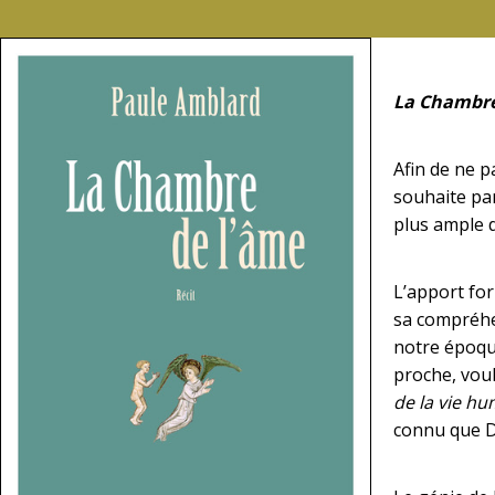
La Chambre
Afin de ne 
souhaite pa
plus ample d
L’apport fo
sa compréhe
notre époque
proche, voul
de la vie h
connu que Da