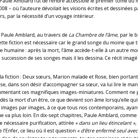
Paule Amblard fut de rendre accessible le premier tome du mo
08 – où l’auteure dévoilait les visions écrites et dessinées p
urs, par la nécessité d’un voyage intérieur.
, Paule Amblard, au travers de
La Chambre de l’âme,
par le b
tte fiction est nécessaire car le grand songe du moine que t
e humaine : après la mort, l’âme accède-t-elle à un autre m
la succession de ses songes mais il les dessina. Ce récit imagé
a fiction : Deux sœurs, Marion malade et Rose, bien portant
se, dans son désir d’accompagner sa sœur, va lui lire le man
mentant ces magnifiques images-miniatures. Comment ne pa
 dès la mort d’un être, ce que devient son âme lorsqu’elle qui
 images par images, à ce que tous nos contemporains, ayant
e va plus loin. En dix-sept chapitres, Paule Amblard, comme
e nécessaire purification, attirée
« dans un lieu étincelant »,
 l’Enfer, ce lieu où il est question
« d’être enfermé seul ave