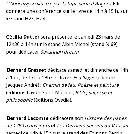
L'Apocalypse illustré par la tapisserie d'Angers
. Elle
donnera une conférence sur le livre de 14 h à 15 h, sur
le stand H23, H24.
Cécilia Dutter
sera présente le samedi 23 mars de
12h30 à 14h sur le stand Albin Michel (stand N 69)
pour dédicacer
Savannah dream
.
Bernard Grasset
dédicace samedi et dimanche de 14h
à 16h ; de 17h à 19h ses livres
Feuillages
(éditions
Jacques André) ;
Chemin de feu, Poésie et peinture
(éditions Lavoir Saint-Martin) ;
Bible, sagesse et
philosophie
(éditions Ovadia).
Bernard Lecomte
dédicacera son
Histoire des papes
de 1789 à nos jours
et
Les Derniers secrets du Vatican
samedi de 14h à 15h sur le stand des Editions Perrin