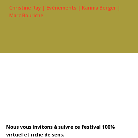
Christine Ray
|
Evènements
|
Karima Berger
|
Marc Bouriche
Un festival 100% virtuel avec la
participation de scientifiques, artistes,
intellectuels, militants ...
Nous vous invitons à suivre ce festival 100%
virtuel et riche de sens.