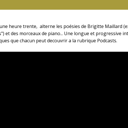
d'une heure trente, alterne les poésies de Brigitte Maillard (
s") et des morceaux de piano... Une longue et progressive i
ques que chacun peut decouvrir a la rubrique Podcasts.