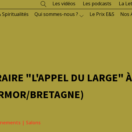
Les vidéos
Les podcasts
La Le
 Spiritualités
Qui sommes-nous ?
Le Prix E&S
Nos 
RAIRE "L'APPEL DU LARGE" À
ARMOR/BRETAGNE)
ènements
|
Salons