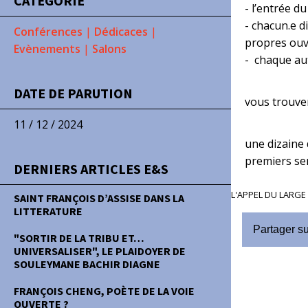
CATÉGORIE
- l’entrée d
- chacun.e d
Conférences
|
Dédicaces
|
propres ouv
Evènements
|
Salons
- chaque au
DATE DE PARUTION
vous trouve
11 / 12 / 2024
une dizaine 
premiers ser
DERNIERS ARTICLES E&S
L'APPEL DU LARGE n
SAINT FRANÇOIS D’ASSISE DANS LA
LITTERATURE
Partager s
"SORTIR DE LA TRIBU ET…
UNIVERSALISER", LE PLAIDOYER DE
SOULEYMANE BACHIR DIAGNE
FRANÇOIS CHENG, POÈTE DE LA VOIE
OUVERTE ?