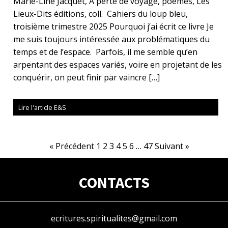
Marie-Line Jacquet, À perte de voyage, poèmes, Les
Lieux-Dits éditions, coll. Cahiers du loup bleu,
troisième trimestre 2025 Pourquoi j’ai écrit ce livre Je
me suis toujours intéressée aux problématiques du
temps et de l’espace. Parfois, il me semble qu’en
arpentant des espaces variés, voire en projetant de les
conquérir, on peut finir par vaincre […]
Lire l'article E&S
« Précédent
1
2
3
4
5
6
…
47
Suivant »
CONTACTS
ecritures.spiritualites@gmail.com