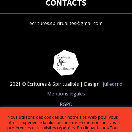
CONTACTS
ecritures.spiritualites@gmail.com
2021 © Écritures & Spiritualités | Design :
juliedrnd
Mentions légales
RGPD
Nous utilisons des cookies sur notre site Web pour vous
RÉSEAUX SOCIAUX
offrir l'expérience la plus pertinente en mémorisant vos
préférences et les visites répétées. En cliquant sur «Tout