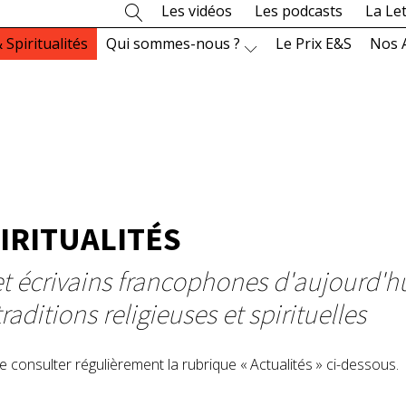
Les vidéos
Les podcasts
La Le
 Spiritualités
Qui sommes-nous ?
Le Prix E&S
Nos 
IRITUALITÉS
 et écrivains francophones d'aujourd'h
traditions religieuses et spirituelles
 consulter régulièrement la rubrique « Actualités » ci-dessous.