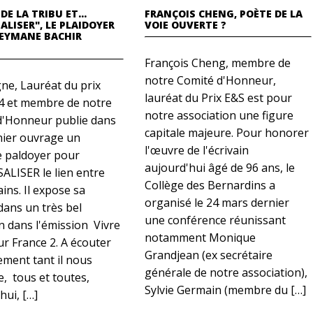
 DE LA TRIBU ET…
FRANÇOIS CHENG, POÈTE DE LA
ALISER", LE PLAIDOYER
VOIE OUVERTE ?
LEYMANE BACHIR
François Cheng, membre de
notre Comité d'Honneur,
gne, Lauréat du prix
lauréat du Prix E&S est pour
4 et membre de notre
notre association une figure
d'Honneur publie dans
capitale majeure. Pour honorer
nier ouvrage un
l'œuvre de l'écrivain
e paldoyer pour
aujourd'hui âgé de 96 ans, le
ALISER le lien entre
Collège des Bernardins a
ins. Il expose sa
organisé le 24 mars dernier
ans un très bel
une conférence réunissant
n dans l'émission Vivre
notamment Monique
sur France 2. A écouter
Grandjean (ex secrétaire
ement tant il nous
générale de notre association),
, tous et toutes,
Sylvie Germain (membre du […]
hui, […]