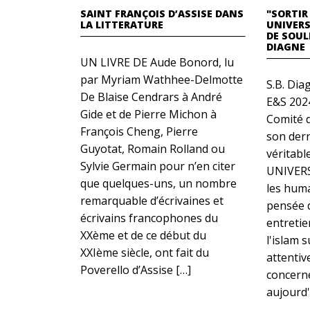
SAINT FRANÇOIS D’ASSISE DANS
"SORTIR
LA LITTERATURE
UNIVERS
DE SOU
DIAGNE
UN LIVRE DE Aude Bonord, lu
par Myriam Wathhee-Delmotte
S.B. Dia
De Blaise Cendrars à André
E&S 202
Gide et de Pierre Michon à
Comité 
François Cheng, Pierre
son der
Guyotat, Romain Rolland ou
véritabl
Sylvie Germain pour n’en citer
UNIVERS
que quelques-uns, un nombre
les huma
remarquable d’écrivaines et
pensée d
écrivains francophones du
entretie
XXème et de ce début du
l'islam 
XXIème siècle, ont fait du
attentiv
Poverello d’Assise […]
concerne
aujourd'