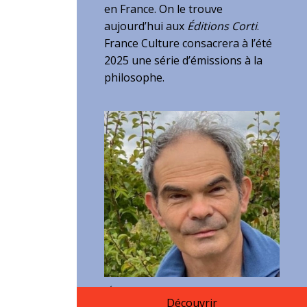
en France. On le trouve
aujourd’hui aux
Éditions Corti
.
France Culture consacrera à l’été
2025 une série d’émissions à la
philosophe.
Prix É & S 2025 communiqué
Découvrir
presse
Télécharger