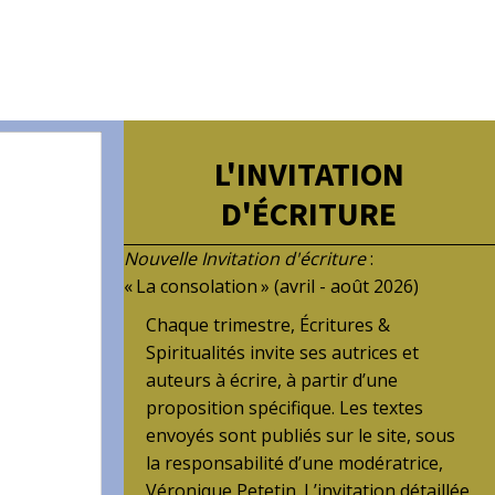
L'INVITATION
D'ÉCRITURE
Nouvelle Invitation d'écriture
:
« La consolation » (avril - août 2026)
Chaque trimestre, Écritures &
Spiritualités invite ses autrices et
auteurs à écrire, à partir d’une
proposition spécifique. Les textes
envoyés sont publiés sur le site, sous
la responsabilité d’une modératrice,
Véronique Petetin. L’invitation détaillée